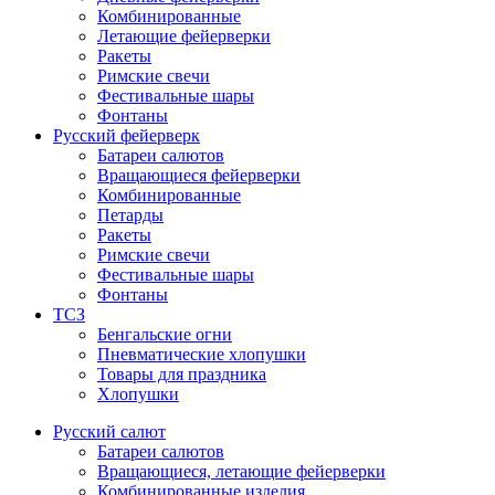
Комбинированные
Летающие фейерверки
Ракеты
Римские свечи
Фестивальные шары
Фонтаны
Русский фейерверк
Батареи салютов
Вращающиеся фейерверки
Комбинированные
Петарды
Ракеты
Римские свечи
Фестивальные шары
Фонтаны
ТСЗ
Бенгальские огни
Пневматические хлопушки
Товары для праздника
Хлопушки
Русский салют
Батареи салютов
Вращающиеся, летающие фейерверки
Комбинированные изделия