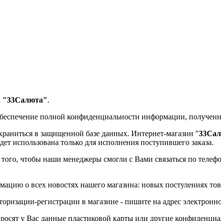
а "33Салюта"
.
обеспечение полной конфиденциальности информации, полученн
храниться в защищенной базе данных. Интернет-магазин
"
33Са
удет использована только для исполнения поступившего заказа.
го, чтобы наши менеджеры смогли с Вами связаться по телефон
мацию о всех новостях нашего магазина: новых постулениях тов
торизации-регистрации в магазине - пишите на адрес электронно
просят у Вас данные пластиковой карты или другие конфиденци