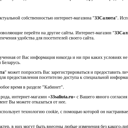
ектуальной собственностью интернет-магазина "
33Салюта
". Ис
озволяющие перейти на другие сайты. Интернет-магазин "
33Сал
спечения удобства для посетителей своего сайта.
лученная от Вас информация никогда и ни при каких условиях не
 Беларусь.
та
" может попросить Вас зарегистрироваться и предоставить л
 для предоставления посетителю доступа к специальной информа
юбое время в разделе "Кабинет".
рода, интернет-магазин «
33saliuta.ru
» с Вашего явного согласи
нт Вы можете отказаться от нее.
использует технологию cookie, с помощью которой он настраивае
ктер, в них могут быть внесены любые изменения без какого-л