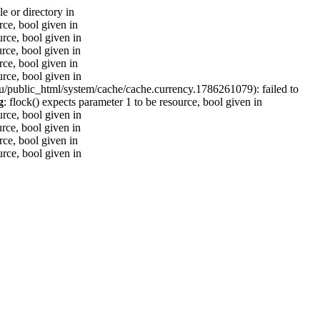
e or directory in
rce, bool given in
urce, bool given in
urce, bool given in
rce, bool given in
urce, bool given in
ru/public_html/system/cache/cache.currency.1786261079): failed to
g
: flock() expects parameter 1 to be resource, bool given in
urce, bool given in
urce, bool given in
rce, bool given in
urce, bool given in