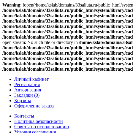
Warning
: fopen(/home/kslab/domains/33saliuta.ru/public_html/system
/home/kslab/domains/33saliuta.ru/public_html/system/library/cach
/home/kslab/domains/33saliuta.ru/public_html/system/library/cach
/home/kslab/domains/33saliuta.ru/public_html/system/library/cach
/home/kslab/domains/33saliuta.ru/public_html/system/library/cach
/home/kslab/domains/33saliuta.ru/public_html/system/library/cach
/home/kslab/domains/33saliuta.ru/public_html/system/library/cach
open stream: No such file or directory in
/home/kslab/domains/33sali
/home/kslab/domains/33saliuta.ru/public_html/system/library/cach
/home/kslab/domains/33saliuta.ru/public_html/system/library/cach
/home/kslab/domains/33saliuta.ru/public_html/system/library/cach
/home/kslab/domains/33saliuta.ru/public_html/system/library/cach
/home/kslab/domains/33saliuta.ru/public_html/system/library/cach
Личный кабинет
Регистрация
Авторизация
Закладки (0)
Корзина
Оформление заказа
Контакты
Политика безопасности
Советы по использованию
Условия соглашения