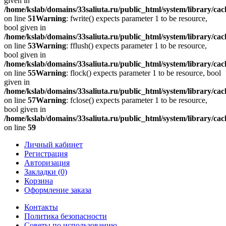
given in
/home/kslab/domains/33saliuta.ru/public_html/system/library/cach
on line
51
Warning
: fwrite() expects parameter 1 to be resource,
bool given in
/home/kslab/domains/33saliuta.ru/public_html/system/library/cach
on line
53
Warning
: fflush() expects parameter 1 to be resource,
bool given in
/home/kslab/domains/33saliuta.ru/public_html/system/library/cach
on line
55
Warning
: flock() expects parameter 1 to be resource, bool
given in
/home/kslab/domains/33saliuta.ru/public_html/system/library/cach
on line
57
Warning
: fclose() expects parameter 1 to be resource,
bool given in
/home/kslab/domains/33saliuta.ru/public_html/system/library/cach
on line
59
Личный кабинет
Регистрация
Авторизация
Закладки (0)
Корзина
Оформление заказа
Контакты
Политика безопасности
Советы по использованию