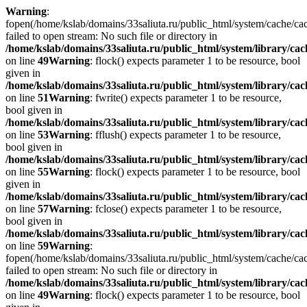
Warning
:
fopen(/home/kslab/domains/33saliuta.ru/public_html/system/cache/c
failed to open stream: No such file or directory in
/home/kslab/domains/33saliuta.ru/public_html/system/library/cach
on line
49
Warning
: flock() expects parameter 1 to be resource, bool
given in
/home/kslab/domains/33saliuta.ru/public_html/system/library/cach
on line
51
Warning
: fwrite() expects parameter 1 to be resource,
bool given in
/home/kslab/domains/33saliuta.ru/public_html/system/library/cach
on line
53
Warning
: fflush() expects parameter 1 to be resource,
bool given in
/home/kslab/domains/33saliuta.ru/public_html/system/library/cach
on line
55
Warning
: flock() expects parameter 1 to be resource, bool
given in
/home/kslab/domains/33saliuta.ru/public_html/system/library/cach
on line
57
Warning
: fclose() expects parameter 1 to be resource,
bool given in
/home/kslab/domains/33saliuta.ru/public_html/system/library/cach
on line
59
Warning
:
fopen(/home/kslab/domains/33saliuta.ru/public_html/system/cache/c
failed to open stream: No such file or directory in
/home/kslab/domains/33saliuta.ru/public_html/system/library/cach
on line
49
Warning
: flock() expects parameter 1 to be resource, bool